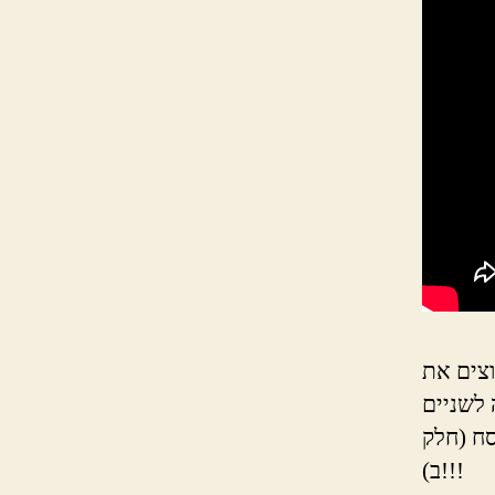
וצים את
סח (חלק
ב)!!!