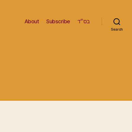
About
Subscribe
בס״ד
Search