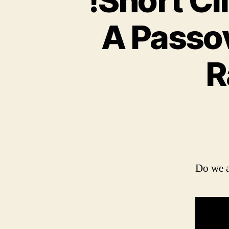
!Short Cl
A Passo
R
Do we a