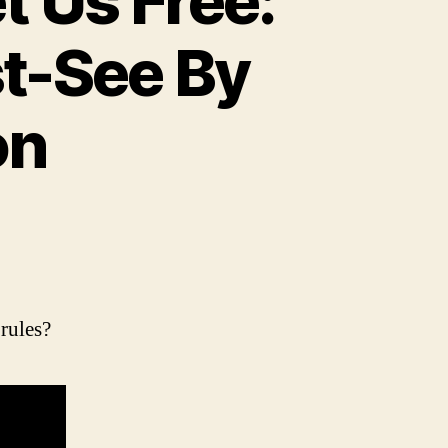
t Us Free:
t-See By
on
rules?