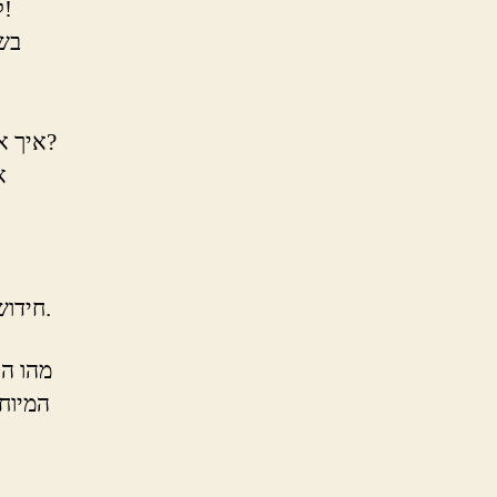
לא תאמינו למה המכות מסודרות לפי הסדר של דצ”ך עד”ש באח”ב!
בשי
איך אנו עשים את עבודת המידות כמו שצריך? כיצד להביס את יצר הרע?
,
חידושים מרתקים בחג הפסח – השיעור השבועי של הרב תומר ישראלוב.
מהו הפ
המיוח