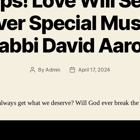
ips! Love Will Se
ver Special Mus
abbi David Aar
By
Admin
April 17, 2024
Post
Post
author
date
lways get what we deserve? Will God ever break the 