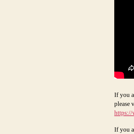
If you 
please 
https:
If you 