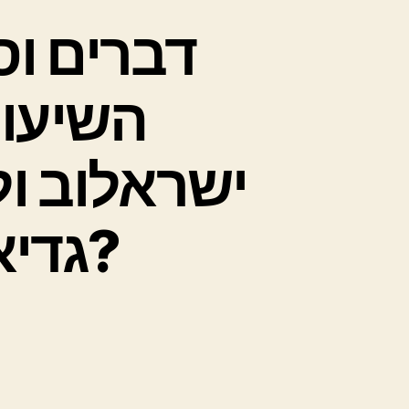
דברים ו!
השיעור
ישראלוב ול
גדיא”? איזה רזים יש בפיוט?