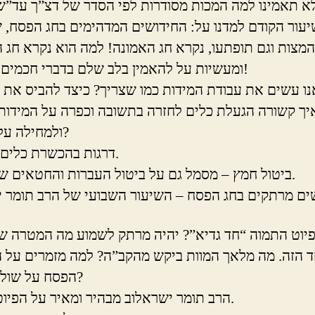
עור הקודם למדנו על: החידושים המדהימים בחג הפסח, 
המצות וגם תופתעו, נקרא חג האמונה! למה הוא נקרא חג?
ומעשיות על להאמין בלב שלם בדברי חכמים וצדיקים!
איך קשורה הגעלת כלים לחזרה בתשובה וכפרה על המידו
ולמחילה על עבירות?
4 דרגות בהכשרת כלים לפסח.
ביטול חמץ – מסמל גם על ביטול העברות והחטאים של האדם.
יוט התמוה “חד גדיא”? יהיה מרתק לשמוע מה המטרה ש
ד הזה. מה מלאך המוות ביקש מהקב”ה? למה מזמרים על ה
הפסח על שולחן הסדר?
הרב תומר ישראלוב מבהיר ומאיר על הפיוט הנפלא.