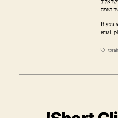
If you 
email p
torah
Tags